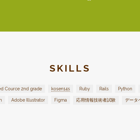
SKILLS
d Cource 2nd grade
kosen14s
Ruby
Rails
Python
n
Adobe Illustrator
Figma
応用情報技術者試験
データ