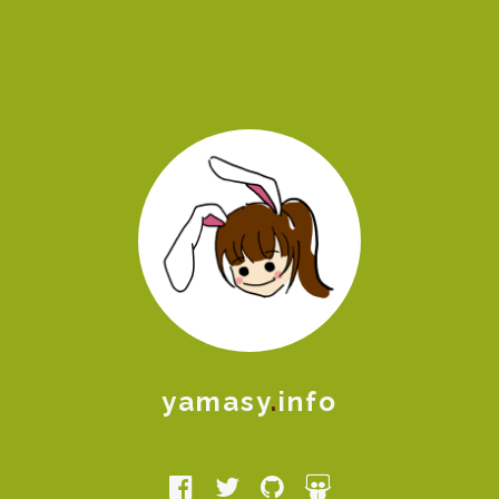
yamasy
.
info